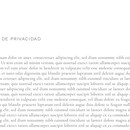
 DE PRIVACIDAD
sum dolor sit amet, consectetuer adipiscing elit, sed diam nonummy nibh eui
 Ut wisi enim ad minim veniam, quis nostrud exerci tation ullamcorper suscip
m vel eum iriure dolor in hendrerit in vulputate velit esse molestie consequat, 
et iusto odio dignissim qui blandit praesent luptatum zzril delenit augue duis
ns ectetuer adipiscing elit, sed diam nonummy nibh euismod tincidunt ut lao
niam, quis nostrud exerci tation ullamcorper suscipit lobortis nisl ut aliqu
tuer adipiscing elit, sed diam nonummy nibh euismod tincidunt ut laoreet do
iam, quis nostrud exerci tation ullamcorper suscipit lobortis nisl ut aliqui
hendrerit in vulputate velit esse molestie consequat, vel illum dolore eu feugia
 qui blandit praesent luptatum zzril delenit augue duis dolore te feugait null
ng elit, sed diam nonummy nibh euismod tincidunt ut laoreet dolore magna a
rud exerci tation ullamcorper suscipit lobortis nisl ut aliquip ex ea commod
ng elit, sed diam nonummy nibh euismod tincidunt ut laoreet dolore magna a
rud exerci tation ullamcorper suscipit lobortis nisl ut aliquip ex ea commod