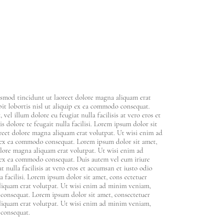
smod tincidunt ut laoreet dolore magna aliquam erat
it lobortis nisl ut aliquip ex ea commodo consequat.
vel illum dolore eu feugiat nulla facilisis at vero eros et
 dolore te feugait nulla facilisi. Lorem ipsum dolor sit
reet dolore magna aliquam erat volutpat. Ut wisi enim ad
ip ex ea commodo consequat. Lorem ipsum dolor sit amet,
lore magna aliquam erat volutpat. Ut wisi enim ad
p ex ea commodo consequat. Duis autem vel eum iriure
t nulla facilisis at vero eros et accumsan et iusto odio
a facilisi. Lorem ipsum dolor sit amet, cons ectetuer
liquam erat volutpat. Ut wisi enim ad minim veniam,
o consequat. Lorem ipsum dolor sit amet, consectetuer
liquam erat volutpat. Ut wisi enim ad minim veniam,
o consequat.