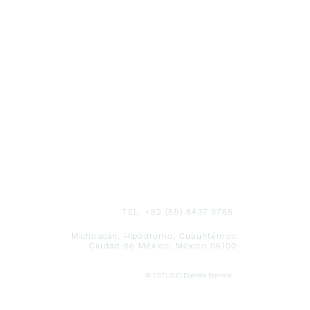
TEL. +52 (55) 8437 9766
Michoacán, Hipódromo, Cuauhtémoc
Ciudad de México,
México 0610
0
© ESTUDIO Daniela Barrera