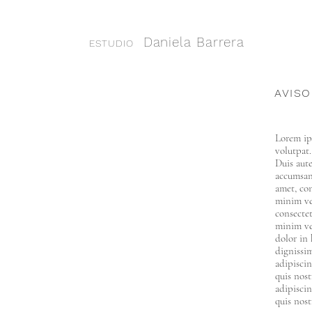
Daniela Barrera
ESTUDIO
AVISO
Lorem ip
volutpat.
Duis aute
accumsan 
amet, co
minim ve
consecte
minim ven
dolor in 
dignissim
adipisci
quis nost
adipisci
quis nost